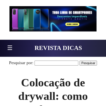
Pular para o conteúdo
☰
REVISTA DICAS
Pesquisar por:
Colocação de
drywall: como