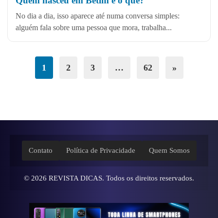
Quem nasceu em Betim é o quê?
No dia a dia, isso aparece até numa conversa simples:
alguém fala sobre uma pessoa que mora, trabalha...
1
2
3
…
62
»
Contato
Política de Privacidade
Quem Somos
© 2026
REVISTA DICAS
. Todos os direitos reservados.