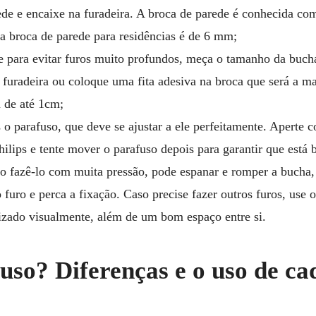
ede e encaixe na furadeira. A broca de parede é conhecida co
a broca de parede para residências é de 6 mm;
e para evitar furos muito profundos, meça o tamanho da buch
furadeira ou coloque uma fita adesiva na broca que será a ma
a de até 1cm;
 o parafuso, que deve se ajustar a ele perfeitamente. Aperte
ilips e tente mover o parafuso depois para garantir que está 
ao fazê-lo com muita pressão, pode espanar e romper a bucha
 furo e perca a fixação. Caso precise fazer outros furos, use o
anizado visualmente, além de um bom espaço entre si.
uso? Diferenças e o uso de c