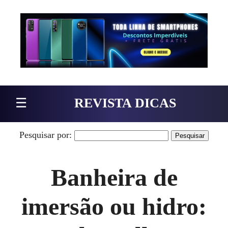
Pular para o conteúdo
☰
REVISTA DICAS
Pesquisar por:
Banheira de
imersão ou hidro: