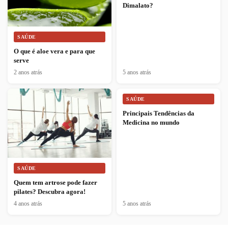
Dimalato?
SAÚDE
O que é aloe vera e para que
serve
2 anos atrás
5 anos atrás
SAÚDE
Principais Tendências da
Medicina no mundo
SAÚDE
Quem tem artrose pode fazer
pilates? Descubra agora!
4 anos atrás
5 anos atrás