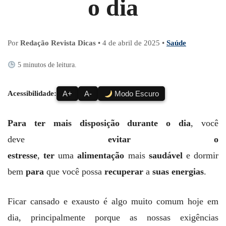
o dia
Por
Redação Revista Dicas
•
4 de abril de 2025
•
Saúde
5 minutos de leitura.
Acessibilidade:
A+
A-
Modo Escuro
Para ter mais disposição durante o dia
, você
deve
evitar o
estresse
,
ter
uma
alimentação
mais
saudável
e dormir
bem
para
que você possa
recuperar
a
suas energias
.
Ficar cansado e exausto é algo muito comum hoje em
dia, principalmente porque as nossas exigências