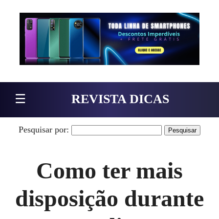
Pular para o conteúdo
☰
REVISTA DICAS
Pesquisar por:
Como ter mais
disposição durante