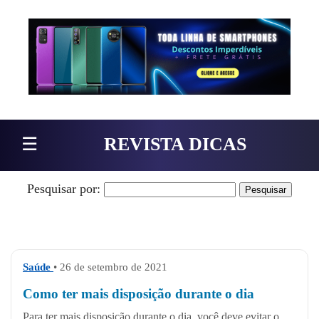
Pular para o conteúdo
☰
REVISTA DICAS
Pesquisar por:
Saúde
• 26 de setembro de 2021
Como ter mais disposição durante o dia
Para ter mais disposição durante o dia, você deve evitar o