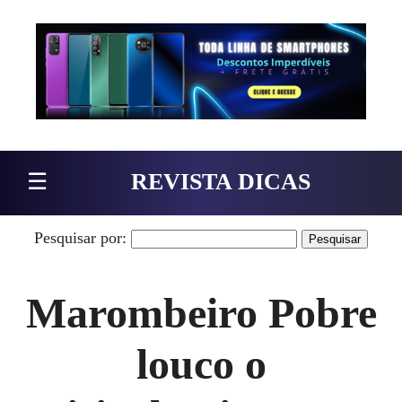
Pular para o conteúdo
☰
REVISTA DICAS
Pesquisar por:
Marombeiro Pobre
louco o