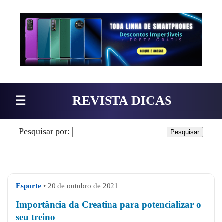
Pular para o conteúdo
☰
REVISTA DICAS
Pesquisar por:
Esporte
• 20 de outubro de 2021
Importância da Creatina para potencializar o
seu treino