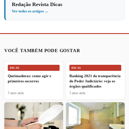
Redação Revista Dicas
Ver todos os artigos →
VOCÊ TAMBÉM PODE GOSTAR
DICAS
DICAS
Queimaduras: como agir e
Ranking 2021 da transparência
primeiros socorros
do Poder Judiciário: veja os
órgãos qualificados
5 anos atrás
5 anos atrás