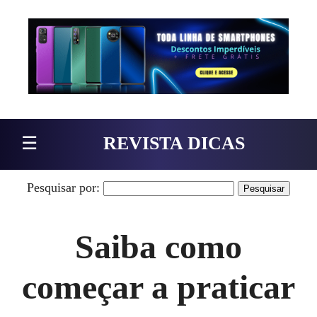
Pular para o conteúdo
☰
REVISTA DICAS
Pesquisar por:
Saiba como
começar a praticar