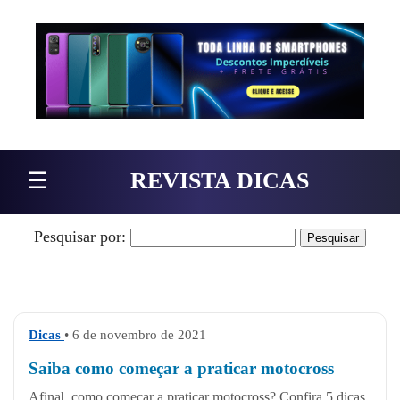
Pular para o conteúdo
☰
REVISTA DICAS
Pesquisar por:
Dicas
• 6 de novembro de 2021
Saiba como começar a praticar motocross
Afinal, como começar a praticar motocross? Confira 5 dicas