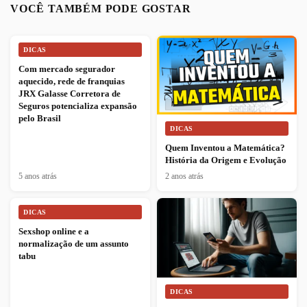
VOCÊ TAMBÉM PODE GOSTAR
DICAS
Com mercado segurador
aquecido, rede de franquias
JRX Galasse Corretora de
Seguros potencializa expansão
pelo Brasil
DICAS
Quem Inventou a Matemática?
História da Origem e Evolução
5 anos atrás
2 anos atrás
DICAS
Sexshop online e a
normalização de um assunto
tabu
DICAS