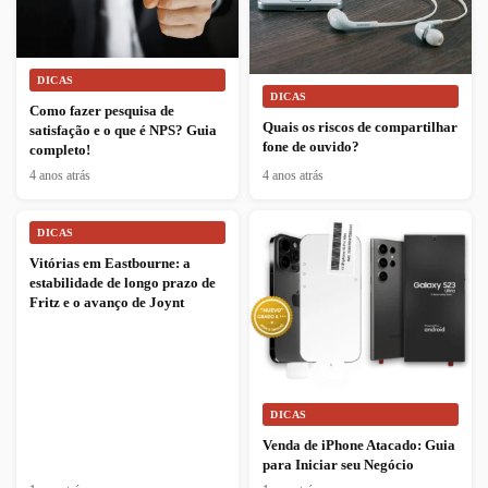
DICAS
DICAS
Como fazer pesquisa de
Quais os riscos de compartilhar
satisfação e o que é NPS? Guia
fone de ouvido?
completo!
4 anos atrás
4 anos atrás
DICAS
Vitórias em Eastbourne: a
estabilidade de longo prazo de
Fritz e o avanço de Joynt
DICAS
Venda de iPhone Atacado: Guia
para Iniciar seu Negócio