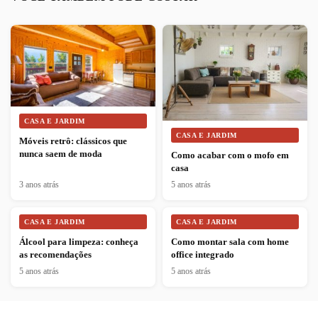
CASA E JARDIM
CASA E JARDIM
Móveis retrô: clássicos que
nunca saem de moda
Como acabar com o mofo em
casa
3 anos atrás
5 anos atrás
CASA E JARDIM
CASA E JARDIM
Álcool para limpeza: conheça
Como montar sala com home
as recomendações
office integrado
5 anos atrás
5 anos atrás