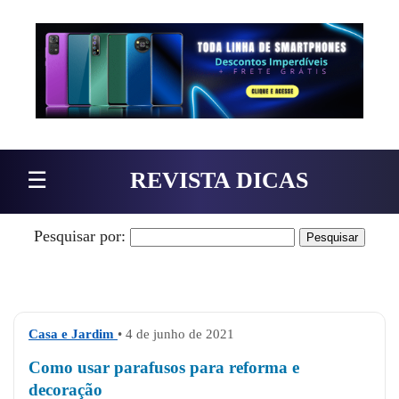
Pular para o conteúdo
☰
REVISTA DICAS
Pesquisar por:
Casa e Jardim
• 4 de junho de 2021
Como usar parafusos para reforma e
decoração