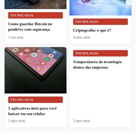
TECNOLOGIA
TECNOLOGIA
Como guardar Bitcoin no
pendrive com segurança
Criptografia: o que é?
1 ano atrás
4 anos atrás
TECNOLOGIA
A importância da tecnologia
dentro das empresas
TECNOLOGIA
5 aplicativos úteis para você
baixar em seu celular
5 anos atrás
5 anos atrás