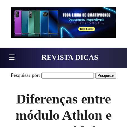
Pular para o conteúdo
☰
REVISTA DICAS
Pesquisar por:
Diferenças entre
módulo Athlon e