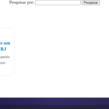
Pesquisar por:
de um
JRJ
Janeiro
ssos