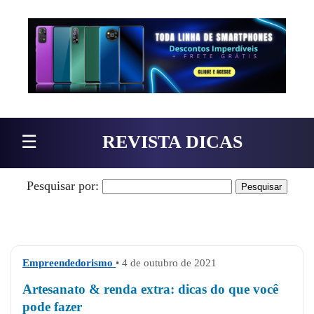
Pular para o conteúdo
☰
REVISTA DICAS
Pesquisar por:
Empreendedorismo
• 4 de outubro de 2021
Artesanato & renda extra: dicas do que você
pode fazer