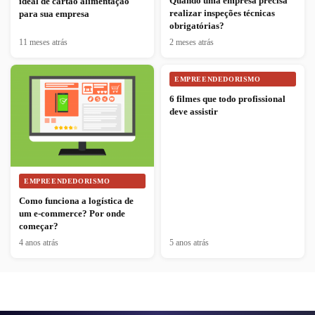
Quando uma empresa precisa
ideal de cartão alimentação
realizar inspeções técnicas
para sua empresa
obrigatórias?
11 meses atrás
2 meses atrás
EMPREENDEDORISMO
6 filmes que todo profissional
deve assistir
EMPREENDEDORISMO
Como funciona a logística de
um e-commerce? Por onde
começar?
4 anos atrás
5 anos atrás