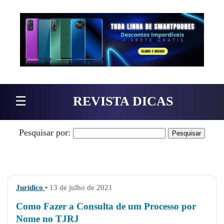
Pular para o conteúdo
☰
REVISTA DICAS
Pesquisar por:
Jurídico
• 13 de julho de 2021
Como Fazer a Consulta de um Processo por
Nome no TJRJ