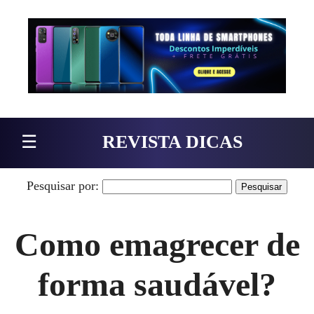
Pular para o conteúdo
☰
REVISTA DICAS
Pesquisar por:
Como emagrecer de
forma saudável?