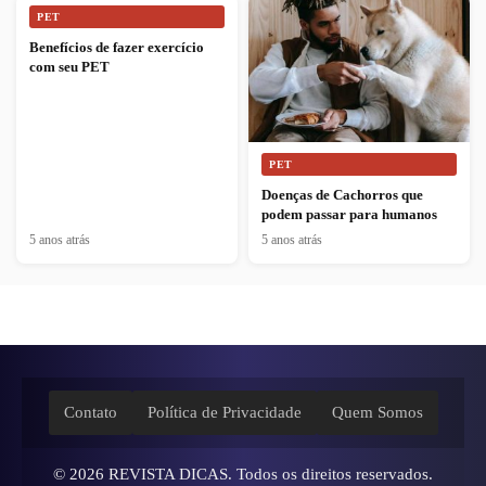
PET
Benefícios de fazer exercício
com seu PET
PET
Doenças de Cachorros que
podem passar para humanos
5 anos atrás
5 anos atrás
Contato
Política de Privacidade
Quem Somos
© 2026
REVISTA DICAS
. Todos os direitos reservados.