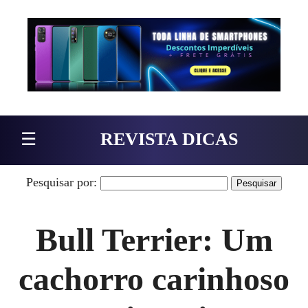
Pular para o conteúdo
☰
REVISTA DICAS
Pesquisar por:
Bull Terrier: Um
cachorro carinhoso