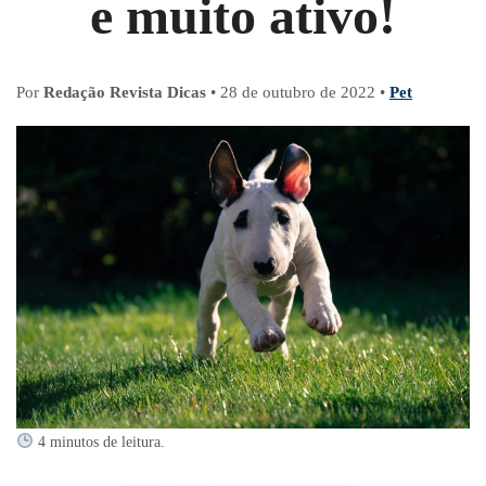
e muito ativo!
Por
Redação Revista Dicas
•
28 de outubro de 2022
•
Pet
4 minutos de leitura.