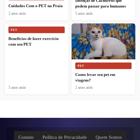
Doenças de Cachorros que
Cuidados Com o PET na Praia
podem passar para humanos
2 anos atrás
5 anos atrás
PET
Benefícios de fazer exercício
com seu PET
PET
Como levar seu pet em
viagens?
5 anos atrás
2 anos atrás
Contato
Política de Privacidade
Quem Somos