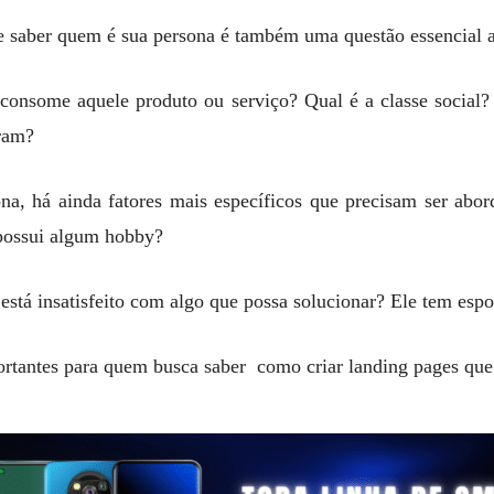
e saber quem é sua persona é também uma questão essencial ao
m consome aquele produto ou serviço? Qual é a classe socia
tram?
na, há ainda fatores mais específicos que precisam ser abo
e possui algum hobby?
stá insatisfeito com algo que possa solucionar? Ele tem espos
ortantes para quem busca saber como criar landing pages qu