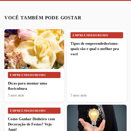
VOCÊ TAMBÉM PODE GOSTAR
EMPREENDEDORISMO
Tipos de empreendedorismo:
quais são e qual o melhor pra
você
EMPREENDEDORISMO
Dicas para montar uma
floricultura
5 anos atrás
5 anos atrás
EMPREENDEDORISMO
Como Ganhar Dinheiro com
Decoração de Festas? Veja
Aqui!