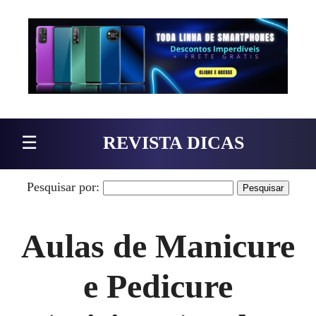
Pular para o conteúdo
☰
REVISTA DICAS
Pesquisar por:
Aulas de Manicure
e Pedicure