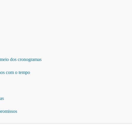
r meio dos cronogramas
enos com o tempo
las
promissos