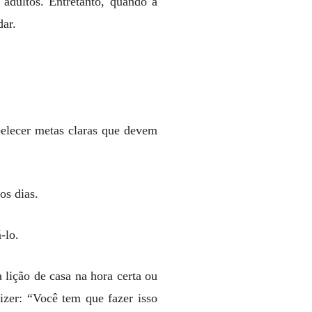
 adultos. Entretanto, quando a
dar.
abelecer metas claras que devem
 os dias.
á-lo.
 lição de casa na hora certa ou
izer: “Você tem que fazer isso