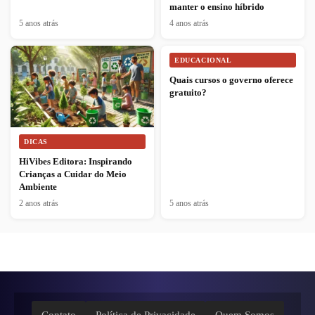
manter o ensino híbrido
5 anos atrás
4 anos atrás
EDUCACIONAL
Quais cursos o governo oferece
gratuito?
DICAS
HiVibes Editora: Inspirando
Crianças a Cuidar do Meio
Ambiente
2 anos atrás
5 anos atrás
Contato
Política de Privacidade
Quem Somos