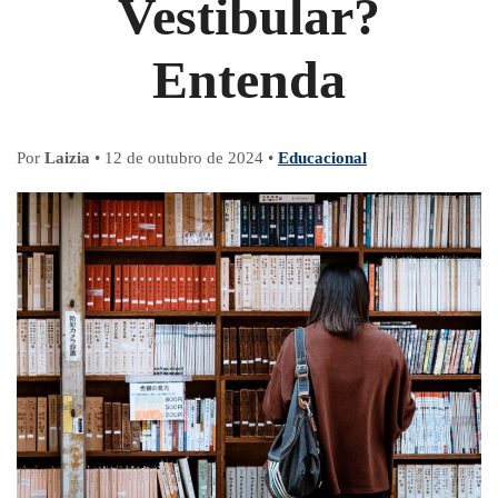
Vestibular?
Entenda
Por
Laizia
•
12 de outubro de 2024
•
Educacional