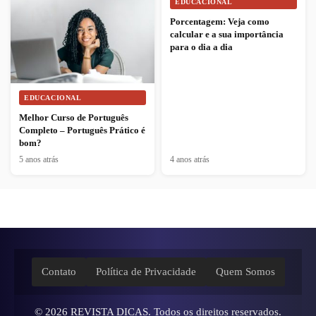
EDUCACIONAL
Porcentagem: Veja como
calcular e a sua importância
para o dia a dia
EDUCACIONAL
Melhor Curso de Português
Completo – Português Prático é
bom?
5 anos atrás
4 anos atrás
Contato
Política de Privacidade
Quem Somos
© 2026
REVISTA DICAS
. Todos os direitos reservados.