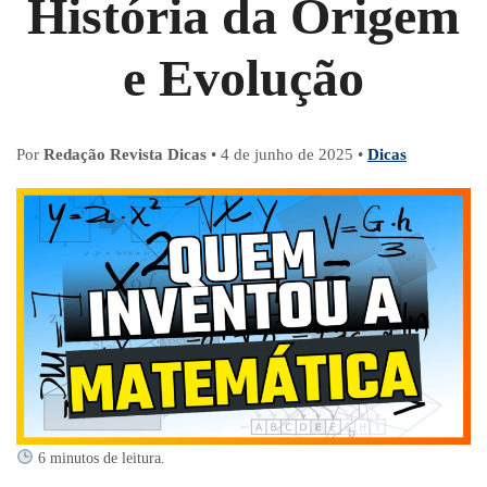
História da Origem
e Evolução
Por
Redação Revista Dicas
•
4 de junho de 2025
•
Dicas
6 minutos de leitura.