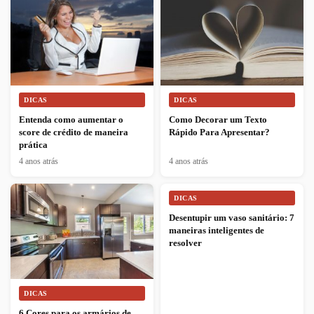
DICAS
DICAS
Entenda como aumentar o
Como Decorar um Texto
score de crédito de maneira
Rápido Para Apresentar?
prática
4 anos atrás
4 anos atrás
DICAS
Desentupir um vaso sanitário: 7
maneiras inteligentes de
resolver
DICAS
6 Cores para os armários de