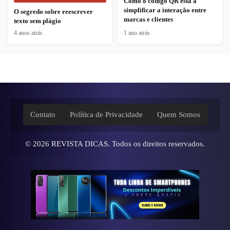
Como o código QR está a
simplificar a interação entre
O segredo sobre reescrever
marcas e clientes
texto sem plágio
4 anos atrás
1 ano atrás
Contato
Política de Privacidade
Quem Somos
© 2026
REVISTA DICAS
. Todos os direitos reservados.