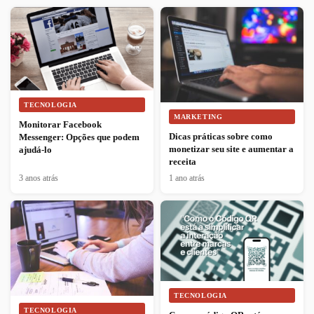
TECNOLOGIA
MARKETING
Monitorar Facebook
Dicas práticas sobre como
Messenger: Opções que podem
monetizar seu site e aumentar a
ajudá-lo
receita
3 anos atrás
1 ano atrás
TECNOLOGIA
TECNOLOGIA