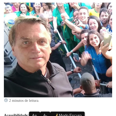
2 minutos de leitura.
Acessibilidade:
A+
A-
Modo Escuro