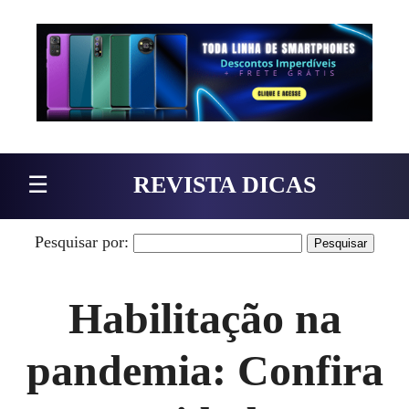
Pular para o conteúdo
☰
REVISTA DICAS
Pesquisar por:
Habilitação na
pandemia: Confira