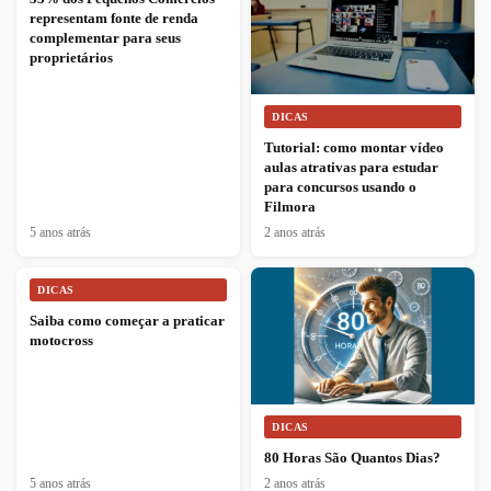
representam fonte de renda
complementar para seus
proprietários
DICAS
Tutorial: como montar vídeo
aulas atrativas para estudar
para concursos usando o
Filmora
5 anos atrás
2 anos atrás
DICAS
Saiba como começar a praticar
motocross
DICAS
80 Horas São Quantos Dias?
5 anos atrás
2 anos atrás