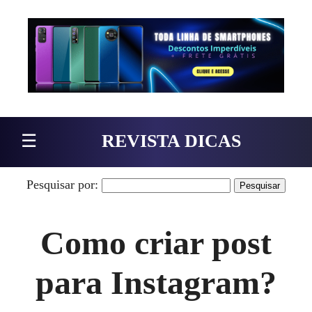
Pular para o conteúdo
☰
REVISTA DICAS
Pesquisar por:
Como criar post
para Instagram?