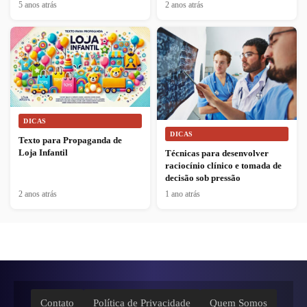
5 anos atrás
2 anos atrás
DICAS
DICAS
Texto para Propaganda de
Loja Infantil
Técnicas para desenvolver
raciocínio clínico e tomada de
decisão sob pressão
2 anos atrás
1 ano atrás
Contato
Política de Privacidade
Quem Somos