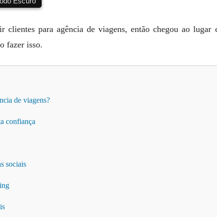
do Escuro
r clientes para agência de viagens, então chegou ao lugar c
o fazer isso.
ência de viagens?
ta confiança
s sociais
ing
is