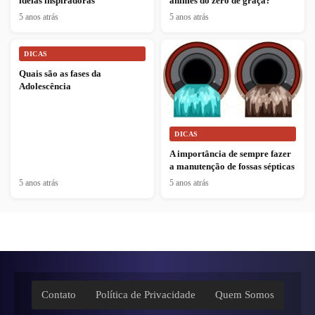
ideias inspiradoras
animes do zero de graça?
5 anos atrás
5 anos atrás
DICAS
Quais são as fases da
Adolescência
DICAS
A importância de sempre fazer
a manutenção de fossas sépticas
5 anos atrás
5 anos atrás
Contato
Política de Privacidade
Quem Somos