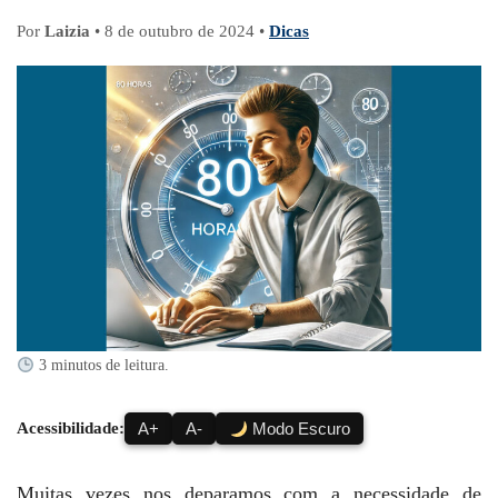
Por
Laizia
•
8 de outubro de 2024
•
Dicas
3 minutos de leitura.
Acessibilidade:
A+
A-
Modo Escuro
Muitas vezes nos deparamos com a necessidade de