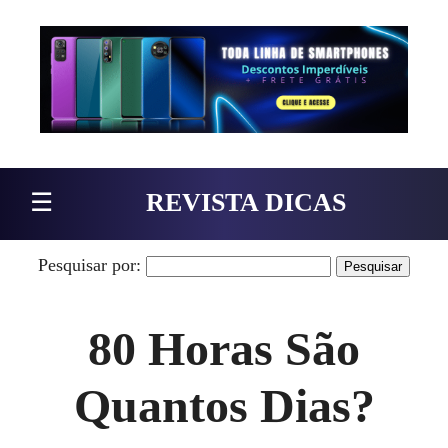
Pular para o conteúdo
☰
REVISTA DICAS
Pesquisar por:
80 Horas São
Quantos Dias?