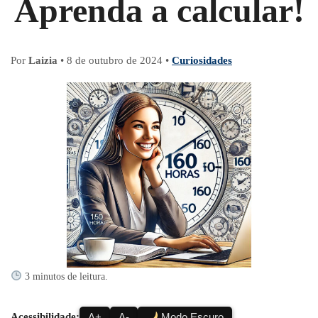
Aprenda a calcular!
Por
Laizia
•
8 de outubro de 2024
•
Curiosidades
3 minutos de leitura.
Acessibilidade:
A+
A-
Modo Escuro