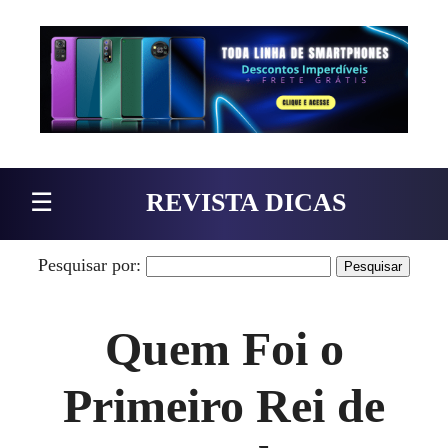
Pular para o conteúdo
☰
REVISTA DICAS
Pesquisar por:
Quem Foi o
Primeiro Rei de