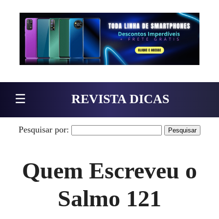
Pular para o conteúdo
☰
REVISTA DICAS
Pesquisar por:
Quem Escreveu o
Salmo 121