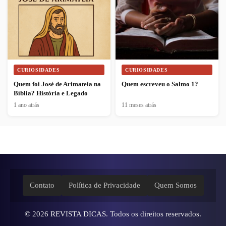
CURIOSIDADES
CURIOSIDADES
Quem foi José de Arimateia na
Quem escreveu o Salmo 1?
Bíblia? História e Legado
1 ano atrás
11 meses atrás
Contato
Política de Privacidade
Quem Somos
© 2026
REVISTA DICAS
. Todos os direitos reservados.