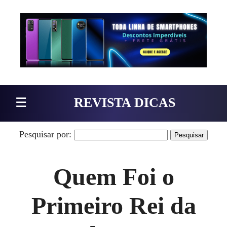
Pular para o conteúdo
☰
REVISTA DICAS
Pesquisar por:
Quem Foi o
Primeiro Rei da