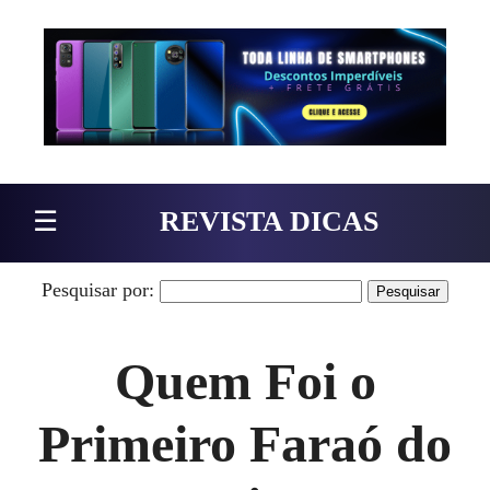
Pular para o conteúdo
☰
REVISTA DICAS
Pesquisar por:
Quem Foi o
Primeiro Faraó do