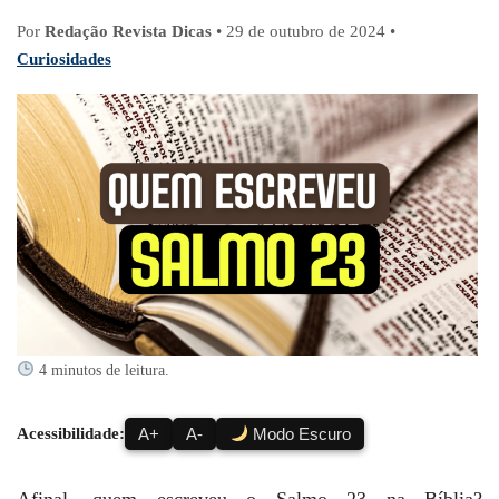
Por
Redação Revista Dicas
•
29 de outubro de 2024
•
Curiosidades
4 minutos de leitura.
Acessibilidade:
A+
A-
Modo Escuro
Afinal, quem escreveu o Salmo 23 na Bíblia?