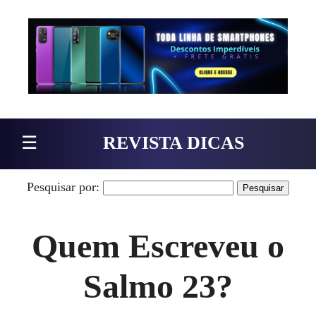
Pular para o conteúdo
☰
REVISTA DICAS
Pesquisar por:
Quem Escreveu o
Salmo 23?