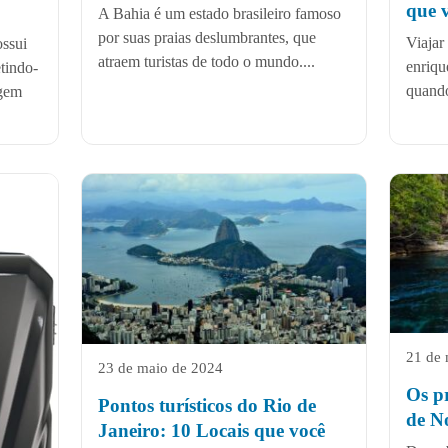
que v
A Bahia é um estado brasileiro famoso
por suas praias deslumbrantes, que
Viajar
ossui
atraem turistas de todo o mundo....
enriqu
tindo-
quando
agem
21 de 
23 de maio de 2024
Os pr
Pontos turísticos do Rio de
de N
Janeiro: 10 Locais que você