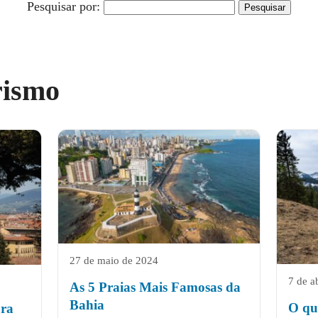
Pesquisar por:
rismo
27 de maio de 2024
7 de a
As 5 Praias Mais Famosas da
Bahia
O qu
ura