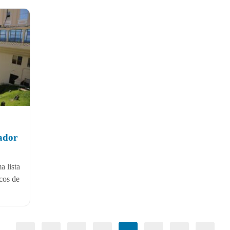
vador
a lista
icos de