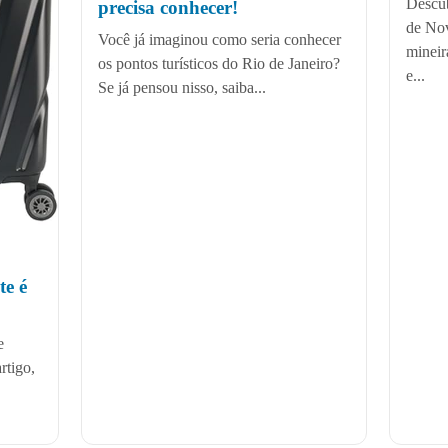
Descub
precisa conhecer!
de No
Você já imaginou como seria conhecer
mineir
os pontos turísticos do Rio de Janeiro?
e...
Se já pensou nisso, saiba...
e é
e
rtigo,