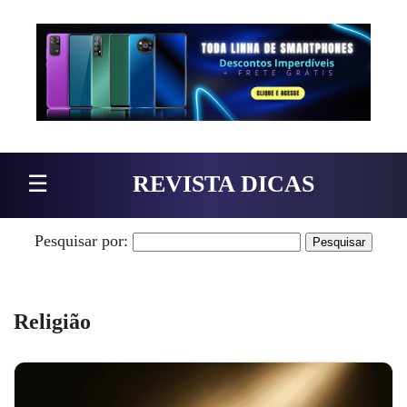
Pular para o conteúdo
☰
REVISTA DICAS
Pesquisar por:
Religião