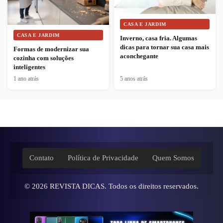
CASA E JARDIM
CASA E JARDIM
Inverno, casa fria. Algumas
dicas para tornar sua casa mais
Formas de modernizar sua
aconchegante
cozinha com soluções
inteligentes
1 ano atrás
5 anos atrás
Contato
Política de Privacidade
Quem Somos
© 2026
REVISTA DICAS
. Todos os direitos reservados.