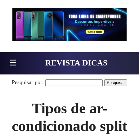
Pular para o conteúdo
☰
REVISTA DICAS
Pesquisar por:
Tipos de ar-
condicionado split