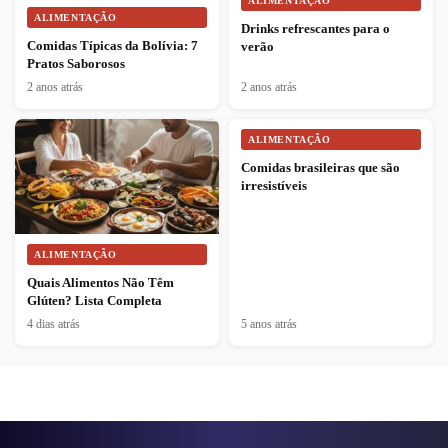
ALIMENTAÇÃO
ALIMENTAÇÃO
Drinks refrescantes para o
Comidas Típicas da Bolívia: 7
verão
Pratos Saborosos
2 anos atrás
2 anos atrás
ALIMENTAÇÃO
Comidas brasileiras que são
irresistíveis
ALIMENTAÇÃO
Quais Alimentos Não Têm
Glúten? Lista Completa
4 dias atrás
5 anos atrás