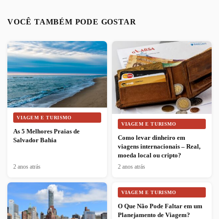
VOCÊ TAMBÉM PODE GOSTAR
VIAGEM E TURISMO
VIAGEM E TURISMO
As 5 Melhores Praias de
Como levar dinheiro em
Salvador Bahia
viagens internacionais – Real,
moeda local ou cripto?
2 anos atrás
2 anos atrás
VIAGEM E TURISMO
O Que Não Pode Faltar em um
Planejamento de Viagem?