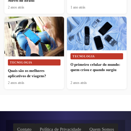
Móvel no Brasil
2 anos atrás
1 ano atrás
TECNOLOGIA
TECNOLOGIA
O primeiro celular do mundo:
quem criou e quando surgiu
Quais são os melhores
aplicativos de viagens?
2 anos atrás
2 anos atrás
Contato
Política de Privacidade
Quem Somos