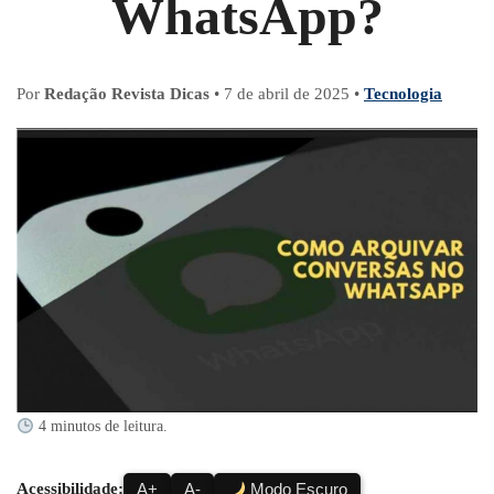
WhatsApp?
Por
Redação Revista Dicas
•
7 de abril de 2025
•
Tecnologia
4 minutos de leitura.
Acessibilidade:
A+
A-
Modo Escuro