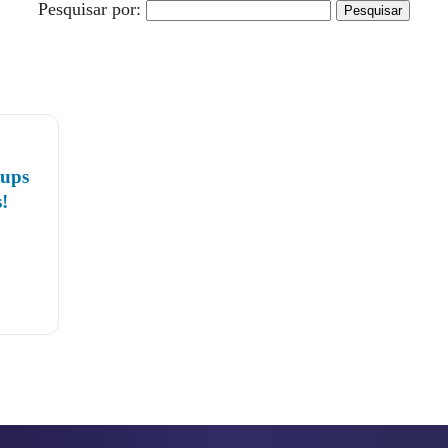
Pesquisar por:
tups
!